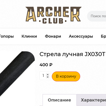
Топоры
Клинки
Фонари
Аксессуары
Б
Стрела лучная JX030T
400
₽
В корзину
Описание
Характери