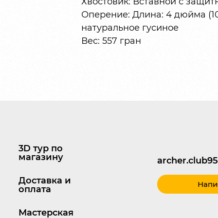
Хвостовик: Вставной с защит
Оперение: Длина: 4 дюйма (10
натуральное гусиное
Вес: 557 гран
3D тур по
магазину
archer.club
Доставка и
Напи
оплата
Мастерская