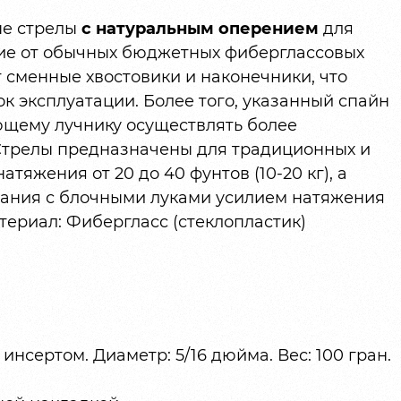
е стрелы
с натуральным оперением
для
чие от обычных бюджетных фиберглассовых
т сменные хвостовики и наконечники, что
к эксплуатации. Более того, указанный спайн
ющему лучнику осуществлять более
Стрелы предназначены для традиционных и
тяжения от 20 до 40 фунтов (10-20 кг), а
вания с блочными луками усилием натяжения
атериал: Фибергласс (стеклопластик)
нсертом. Диаметр: 5/16 дюйма. Вес: 100 гран.