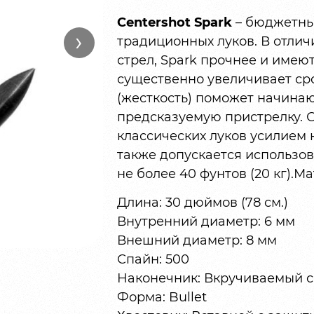
Centershot Spark
– бюджетны
›
традиционных луков. В отли
стрел, Spark прочнее и имею
существенно увеличивает сро
(жесткость) поможет начина
предсказуемую пристрелку. 
классических луков усилием на
также допускается использо
не более 40 фунтов (20 кг).М
Длина: 30 дюймов (78 см.)
Внутренний диаметр: 6 мм
Внешний диаметр: 8 мм
Спайн: 500
Наконечник: Вкручиваемый с и
Форма: Bullet