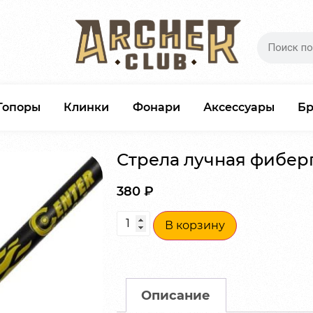
Топоры
Клинки
Фонари
Аксессуары
Б
Стрела лучная фиберг
380
₽
В корзину
Описание