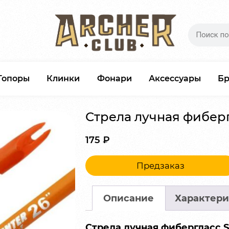
Топоры
Клинки
Фонари
Аксессуары
Б
Стрела лучная фиберг
175
₽
Предзаказ
Описание
Характери
Стрела лучная фибергласс 