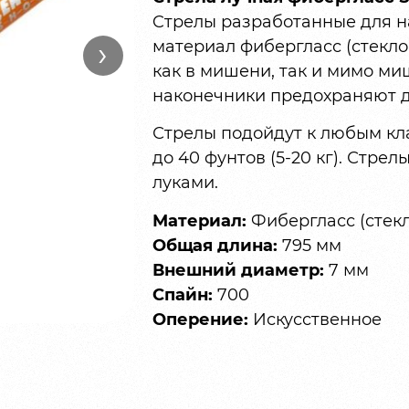
Cтрелы разработанные для н
›
материал фибергласс (стекло
как в мишени, так и мимо ми
наконечники предохраняют д
Стрелы подойдут к любым кл
до 40 фунтов (5-20 кг). Стре
луками.
Материал:
Фибергласс (стек
Общая длина:
795 мм
Внешний диаметр:
7 мм
Спайн:
700
Оперение:
Искусственное