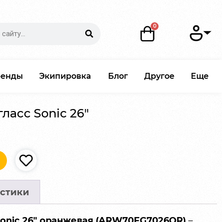
ренды
Экипировка
Блог
Другое
Еще
ласс Sonic 26″
стики
Sonic 26″ оранжевая (ARW70FG7026OR)
–