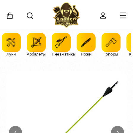
Луки
Арбалеты
Пневматика
Ножи
Топоры
К
‹
›