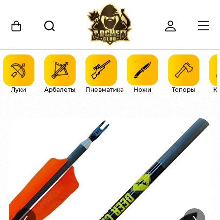
Луки
Арбалеты
Пневматика
Ножи
Топоры
К
‹
›