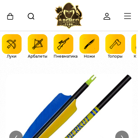
Луки
Арбалеты
Пневматика
Ножи
Топоры
К
‹
›