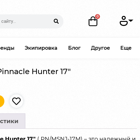
ренды
Экипировка
Блог
Другое
Еще
innacle Hunter 17″
стики
e Hunter 17″
( PN/MSNJ-17M) – это надежный и