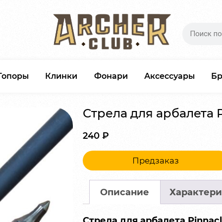
Топоры
Клинки
Фонари
Аксессуары
Б
Стрела для арбалета P
240
₽
Предзаказ
Описание
Характери
Стрела для арбалета Pinnacl