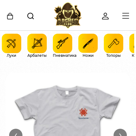
Луки
Арбалеты
Пневматика
Ножи
Топоры
К
‹
›