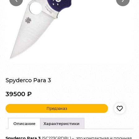
Spyderco Para 3
39500
₽
Предзаказ
Описание
Характеристики
Spyderco Para 3
(SC223GPDBL) – это компактная и прочная