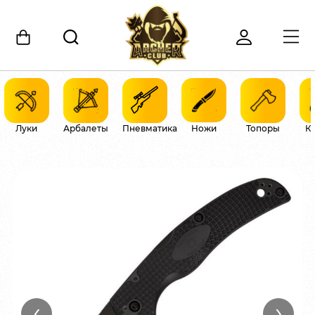
Луки
Арбалеты
Пневматика
Ножи
Топоры
К
‹
›