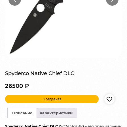
Spyderco Native Chief DLC
26500
₽
Предзаказ
Описание
Характеристики
Spyderco Native Chief DLC
(SC244PBBK) – это премиальный