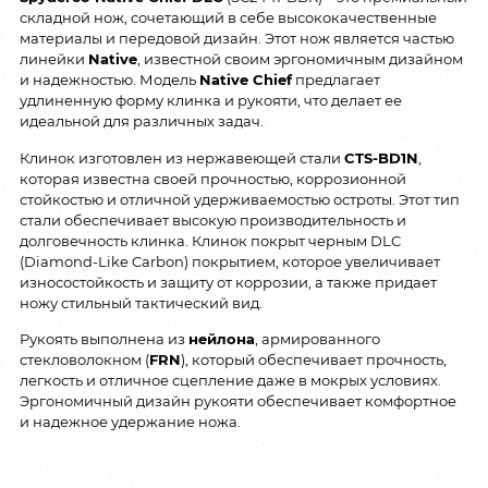
складной нож, сочетающий в себе высококачественные
материалы и передовой дизайн. Этот нож является частью
линейки
Native
, известной своим эргономичным дизайном
и надежностью. Модель
Native Chief
предлагает
удлиненную форму клинка и рукояти, что делает ее
идеальной для различных задач.
Клинок изготовлен из нержавеющей стали
CTS-BD1N
,
которая известна своей прочностью, коррозионной
стойкостью и отличной удерживаемостью остроты. Этот тип
стали обеспечивает высокую производительность и
долговечность клинка. Клинок покрыт черным DLC
(Diamond-Like Carbon) покрытием, которое увеличивает
износостойкость и защиту от коррозии, а также придает
ножу стильный тактический вид.
Рукоять выполнена из
нейлона
, армированного
стекловолокном (
FRN
), который обеспечивает прочность,
легкость и отличное сцепление даже в мокрых условиях.
Эргономичный дизайн рукояти обеспечивает комфортное
и надежное удержание ножа.