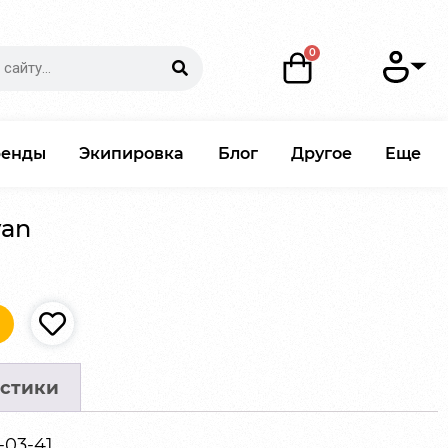
ренды
Экипировка
Блог
Другое
Еще
yan
стики
-03-41