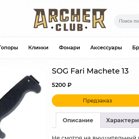
Топоры
Клинки
Фонари
Аксессуары
Б
SOG Fari Machete 13
5200
₽
Предзаказ
Описание
Характери
Не смотря на внушительный 