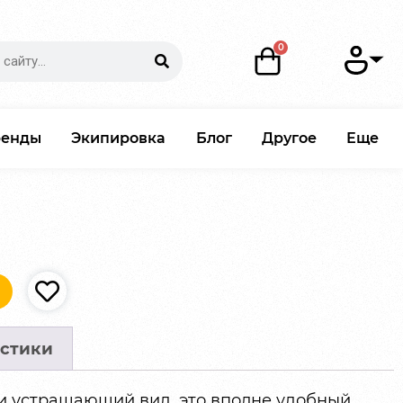
ренды
Экипировка
Блог
Другое
Еще
стики
и устрашающий вид, это вполне удобный