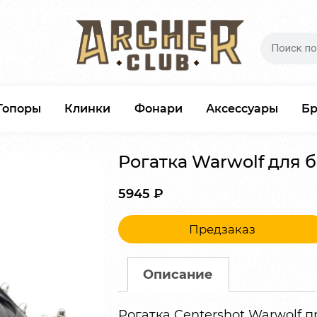
Топоры
Клинки
Фонари
Аксессуары
Б
Рогатка Warwolf для
5945
₽
Предзаказ
Описание
Рогатка Centershot Warwolf 