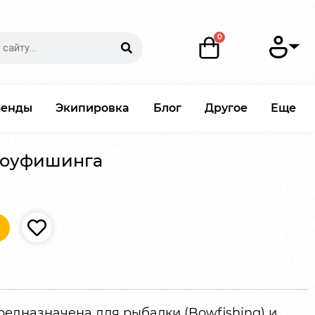
ренды
Экипировка
Блог
Другое
Еще
 боуфишинга
предназначена для рыбалки (Bowfishing) и