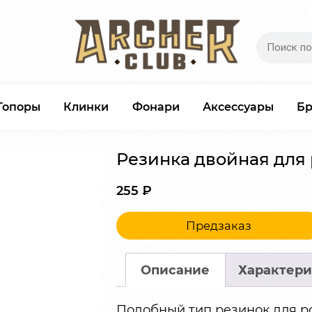
Топоры
Клинки
Фонари
Аксессуары
Б
Резинка двойная для 
255
₽
Предзаказ
Описание
Характери
Подобный тип резинок для р