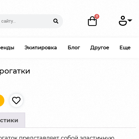
ренды
Экипировка
Блог
Другое
Еще
рогатки
стики
огаток представляет собой эластичную