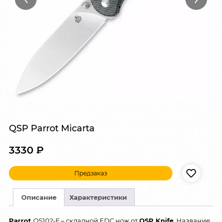
QSP Parrot Micarta
3330
₽
Предзаказ
Описание
Характеристики
Parrot
QS102-F – складной EDC нож от
QSP Knife
. Название