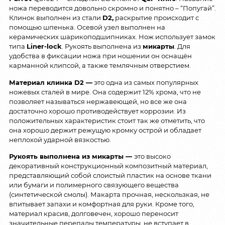
ножа переводится довольно скромно и понятно – “Попугай”.
Клинок выполнен из стали
D2,
раскрытие происходит с
помощью шпенька. Осевой узел выполнен на
керамических шарикоподшипниках. Нож использует замок
типа
Liner-lock
. Рукоять выполнена из
микарты
. Для
удобства в фиксации ножа при ношении он оснащён
карманной клипсой, а также темлячным отверстием.
Материал клинка D2 —
это одна из самых популярных
ножевых сталей в мире. Она содержит 12% хрома, что не
позволяет называться нержавеющей, но все же она
достаточно хорошо противодействует коррозии. Из
положительных характеристик стоит так же отметить, что
она хорошо держит режущую кромку острой и обладает
неплохой ударной вязкостью.
Рукоять выполнена из микарты —
это высоко
декоративный конструкционный композитный материал,
представляющий собой слоистый пластик на основе ткани
или бумаги и полимерного связующего вещества
(синтетической смолы). Макарта прочная, нескользкая, не
впитывает запахи и комфортная для руки. Кроме того,
материал красив, долговечен, хорошо переносит
значительные перепады температуры, не вступает в