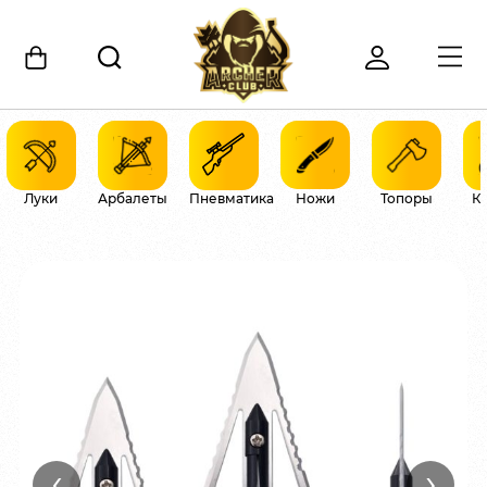
Луки
Арбалеты
Пневматика
Ножи
Топоры
К
‹
›