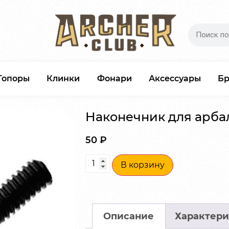
Топоры
Клинки
Фонари
Аксессуары
Б
Наконечник для арбале
50
₽
В корзину
Описание
Характери