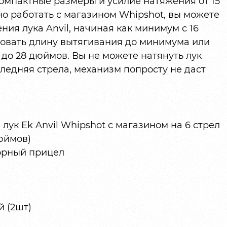
омпактные размеры и усилие натяжения от 15
но работать с магазином Whipshot, вы можете
ния лука Anvil, начиная как минимум с 16
ровать длину вытягивания до минимума или
 до 28 дюймов. Вы не можете натянуть лук
следняя стрела, механизм попросту не даст
ук Ek Anvil Whipshot с магазином на 6 стрел
дюймов)
орный прицел
 (2шт)