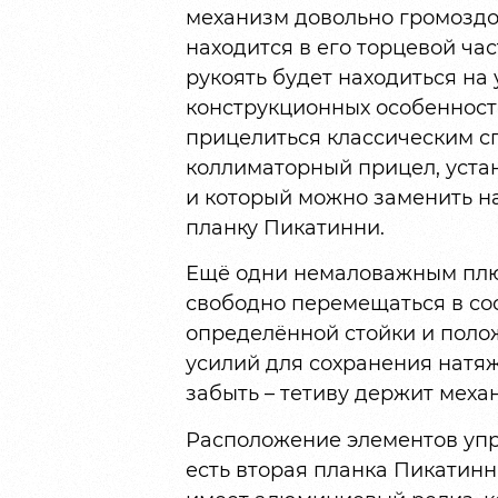
механизм довольно громоздок
находится в его торцевой ча
рукоять будет находиться на 
конструкционных особенностей
прицелиться классическим с
коллиматорный прицел, уста
и который можно заменить н
планку Пикатинни.
Ещё одни немаловажным плю
свободно перемещаться в со
определённой стойки и полож
усилий для сохранения натяж
забыть – тетиву держит меха
Расположение элементов упр
есть вторая планка Пикатинн