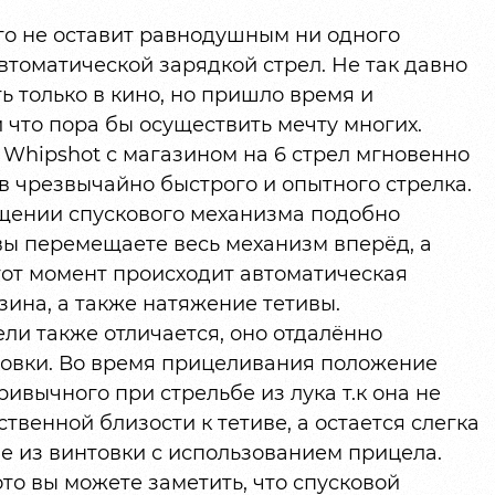
что не оставит равнодушным ни одного
автоматической зарядкой стрел. Не так давно
 только в кино, но пришло время и
что пора бы осуществить мечту многих.
Whipshot с магазином на 6 стрел мгновенно
в чрезвычайно быстрого и опытного стрелка.
щении спускового механизма подобно
вы перемещаете весь механизм вперёд, а
этот момент происходит автоматическая
зина, а также натяжение тетивы.
ли также отличается, оно отдалённо
товки. Во время прицеливания положение
ривычного при стрельбе из лука т.к она не
твенной близости к тетиве, а остается слегка
е из винтовки с использованием прицела.
то вы можете заметить, что спусковой