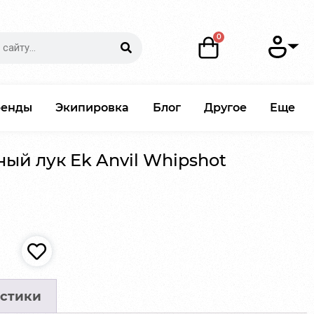
ренды
Экипировка
Блог
Другое
Еще
й лук Ek Anvil Whipshot
стики