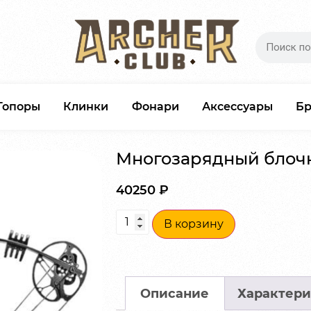
Топоры
Клинки
Фонари
Аксессуары
Б
Многозарядный блочны
40250
₽
В корзину
Описание
Характери