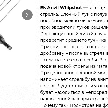
Ek Anvil Whipshot —
это то, 
›
стрелка. Блочный лук с полу
подобное можно было увидеть
производители луков решили 
Революционный дизайн лука 
превратит среднего лучника 
Принцип основан на переме
дробовику – после выстрела 
затем тянете его на себя. В 
подача новой стрелы из мага
Прицеливание в данной моде
напоминает стрельбу из вин
головы будет отличаться от п
будет находиться в непосредс
наклоненной как при стрельб
Почему так? Посмотрев на фо