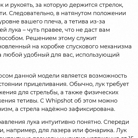
 и рукоять, за которую держится стрелок,
сти. Следовательно, в натянутом положении
уровне вашего плеча, а тетива из-за
 лука – чуть правее, что не даст вам
пособом. Решением этому служит
новленный на коробке спускового механизма
а любой удобный для вас, использующий
сом данной модели является возможность
стоянии прицеливания. Обычно, лук требует
ения для стрельбы, а также физических
ения тетивы. С Whipshot об этом можно
низм, а стрела надёжно зафиксирована.
авления лука интуитивно понятно. Спереди
и, например, для лазера или фонарика. Лук