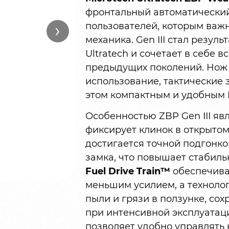
фронтальный автоматический
›
пользователей, которым важн
механика. Gen III стал резул
Ultratech и сочетает в себе
предыдущих поколений. Нож 
использование, тактические 
этом компактным и удобным 
Особенностью ZBP Gen III яв
фиксирует клинок в открыто
достигается точной подгонк
замка, что повышает стабиль
Fuel Drive Train™
обеспечива
меньшим усилием, а техноло
пыли и грязи в ползунке, со
при интенсивной эксплуатац
позволяет удобно управлять 