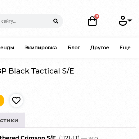
ренды
Экипировка
Блог
Другое
Еще
P Black Tactical S/E
стики
athered Crimson S/E
(1121-1T) — это