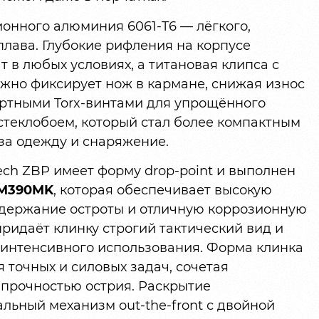
онного алюминия 6061-T6 — лёгкого,
плава. Глубокие рифления на корпусе
 в любых условиях, а титановая клипса с
но фиксирует нож в кармане, снижая износ
дартными Torx-винтами для упрощённого
стеклобоем, который стал более компактным
за одежду и снаряжение.
tech ZBP имеет форму drop-point и выполнен
 M390MK
, которая обеспечивает высокую
удержание остроты и отличную коррозионную
придаёт клинку строгий тактический вид и
 интенсивного использования. Форма клинка
 точных и силовых задач, сочетая
прочностью острия. Раскрытие
льный механизм out-the-front с двойной