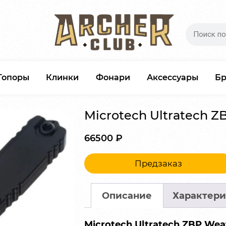
Топоры
Клинки
Фонари
Аксессуары
Б
Microtech Ultratech ZB
66500
₽
Предзаказ
Описание
Характери
Microtech Ultratech ZBP We