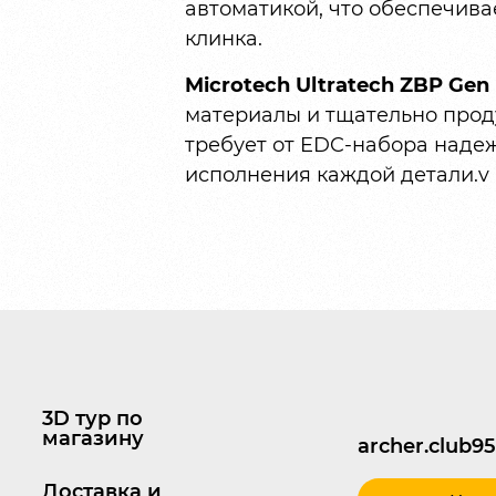
автоматикой, что обеспечива
клинка.
Microtech Ultratech ZBP Gen I
материалы и тщательно проду
требует от EDC-набора надеж
исполнения каждой детали.v
3D тур по
магазину
archer.club
Доставка и