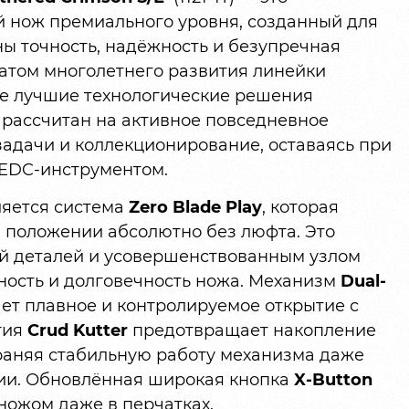
 нож премиального уровня, созданный для
ы точность, надёжность и безупречная
ьтатом многолетнего развития линейки
 все лучшие технологические решения
рассчитан на активное повседневное
задачи и коллекционирование, оставаясь при
EDC-инструментом.
ляется система
Zero Blade Play
, которая
м положении абсолютно без люфта. Это
ой деталей и усовершенствованным узлом
ность и долговечность ножа. Механизм
Dual-
ет плавное и контролируемое открытие с
гия
Crud Kutter
предотвращает накопление
храняя стабильную работу механизма даже
ии. Обновлённая широкая кнопка
X-Button
ножом даже в перчатках.