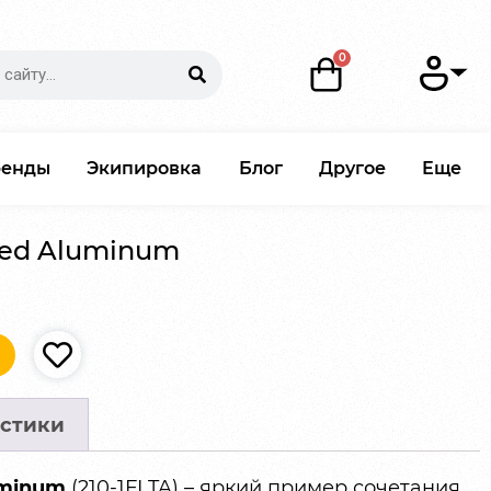
ренды
Экипировка
Блог
Другое
Еще
uted Aluminum
стики
uminum
(210-1FLTA) – яркий пример сочетания