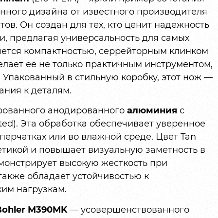
нного дизайна от известного производителя
в. Он создан для тех, кто ценит надежность
и, предлагая универсальность для самых
яется компактностью, серрейторным клинком
делает её не только практичным инструментом,
 Упакованный в стильную коробку, этот нож —
ания к деталям.
ерованного анодированного
алюминия
с
ted). Эта обработка обеспечивает уверенное
перчатках или во влажной среде. Цвет Tan
тетикой и повышает визуальную заметность в
монстрирует высокую жесткость при
 также обладает устойчивостью к
им нагрузкам.
Bohler M390MK
— усовершенствованного