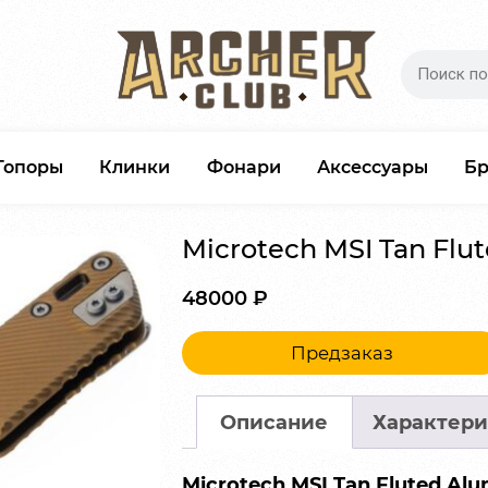
Топоры
Клинки
Фонари
Аксессуары
Б
Microtech MSI Tan Fl
48000
₽
Предзаказ
Описание
Характери
Microtech MSI Tan Fluted Al