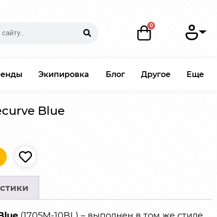
ренды
Экипировка
Блог
Другое
Еще
ecurve Blue
стики
Blue
(1705M-10BL) – выполнен в том же стиле,