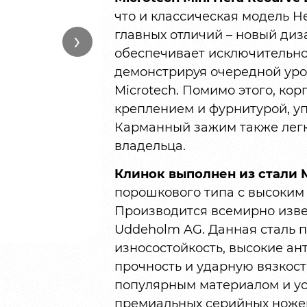
что и классическая модель H
›
главных отличий – новый ди
обеспечивает исключительно
демонстрируя очередной ур
Microtech. Помимо этого, ко
креплением и фурнитурой, у
Карманный зажим также легк
владельца.
Клинок выполнен из стали 
порошкового типа с высоким
Производится всемирно изве
Uddeholm AG. Данная сталь п
износостойкость, высокие а
прочность и ударную вязкост
популярным материалом и ус
премиальных серийных ножей,