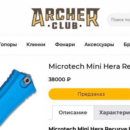
Топоры
Клинки
Фонари
Аксессуары
Б
Microtech Mini Hera R
38000
₽
Предзаказ
Описание
Характери
Microtech Mini Hera Recurve 