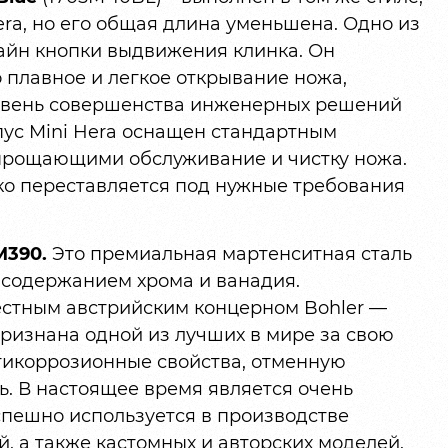
era, но его общая длина уменьшена. Одно из
зайн кнопки выдвижения клинка. Он
 плавное и легкое открывание ножа,
овень совершенства инженерных решений
рпус Mini Hera оснащен стандартным
прощающими обслуживание и чистку ножа.
о переставляется под нужные требования
M390.
Это премиальная мартенситная сталь
 содержанием хрома и ванадия.
стным австрийским концерном Bohler —
ризнана одной из лучших в мире за свою
нтикоррозионные свойства, отменную
ь. В настоящее время является очень
пешно используется в производстве
 а также кастомных и авторских моделей.