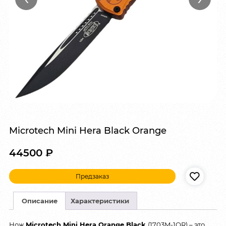
Microtech Mini Hera Black Orange
44500
₽
Предзаказ
Описание
Характеристики
Нож
Microtech Mini Hera Orange Black
(1703M-1OR) – это