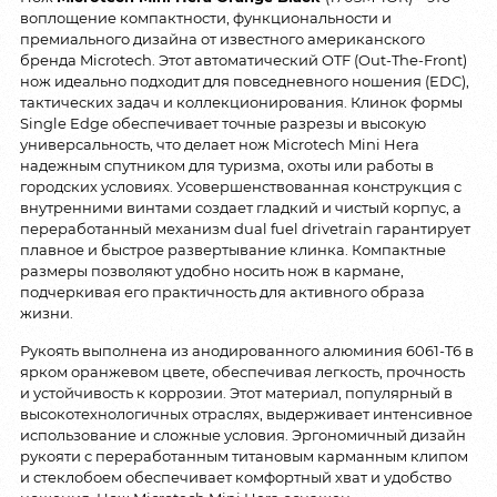
воплощение компактности, функциональности и
премиального дизайна от известного американского
бренда Microtech. Этот автоматический OTF (Out-The-Front)
нож идеально подходит для повседневного ношения (EDC),
тактических задач и коллекционирования. Клинок формы
Single Edge обеспечивает точные разрезы и высокую
универсальность, что делает нож Microtech Mini Hera
надежным спутником для туризма, охоты или работы в
городских условиях. Усовершенствованная конструкция с
внутренними винтами создает гладкий и чистый корпус, а
переработанный механизм dual fuel drivetrain гарантирует
плавное и быстрое развертывание клинка. Компактные
размеры позволяют удобно носить нож в кармане,
подчеркивая его практичность для активного образа
жизни.
Рукоять выполнена из анодированного алюминия 6061-T6 в
ярком оранжевом цвете, обеспечивая легкость, прочность
и устойчивость к коррозии. Этот материал, популярный в
высокотехнологичных отраслях, выдерживает интенсивное
использование и сложные условия. Эргономичный дизайн
рукояти с переработанным титановым карманным клипом
и стеклобоем обеспечивает комфортный хват и удобство