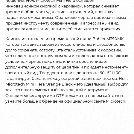
ношения. Нож Microtech Mini Hera оснащен
инновационной кнопкой с карманом, которая снижает
трение и облегчает удаление загрязнений, повышая
надежность механизма. Оранжево-черная цветовая гамма
придает инструменту современный и агрессивный вид,
привлекая внимание ценителей стильного снаряжения.
Клинок изготовлен из премиальной стали Bohler M390MK,
которая славится своей износостойкостью и способностью
долго сохранять остроту. Эта сталь устойчива к коррозии,
что делает нож подходящим для использования во влажных
условиях. Черное покрытие клинка обеспечивает
дополнительную защиту от царапин и придает инструменту
элегантный вид. Твердость стали в диапазоне 60–62 HRC
гарантирует баланс между остротой и долговечностью. Нож
Microtech Mini Hera Orange Black – это идеальный выбор для
тех, кто ищет компактный, но мощный инструмент.
Ознакомьтесь с другими OTF ножами на нашем сайте или
узнайте больше о бренде на официальном сайте Microtech.