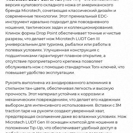
версия культового складного ножа от американского
бренда Microtech, сочетающая классический дизайн и
современные технологии. Этот премиальный EDC-
инструмент идеально подходит для повседневного
ношения, тактических задач и коллекционирования.
Клинок формы Drop Point обеспечивает точные и чистые
разрезы, что делает нож Microtech LUDT Gen III
универсальным для туризма, рыбалки или работы в
полевых условиях. Улучшенная конструкция с
подшипниками гарантирует плавное открытие, а
отсутствие проприетарного крепежа позволяет
обслуживать нож с помощью стандартных Torx-ключей, что
повышает удобство эксплуатации.
Рукоять выполнена из анодированного алюминия в
стильном тан-цвете, обеспечивая легкость и высокую
прочность. Этот материал устойчив к коррозии и
механическим повреждениям, что делает его надежным
выбором для интенсивного использования. Вставки с 3M
traction tape на рукояти создают уверенный хват,
предотвращая скольжение даже во влажных условиях. Нож
Microtech LUDT Gen III оснащен клипсой для ношения в
положении Tip-Up, что обеспечивает удобный доступ в