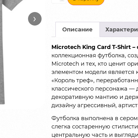
›
Описание
Характери
Microtech King Card T-Shirt
коллекционная футболка, со
Microtech и тех, кто ценит о
элементом модели является к
«Король треф», переработанн
классического персонажа — д
декоративную мантию и держ
дизайну агрессивный, артис
Футболка выполнена в сером
слегка состаренную стилисти
центральную часть и выгляди