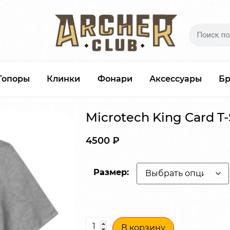
Топоры
Клинки
Фонари
Аксессуары
Б
Microtech King Card T-
4500
₽
Размер:
В корзину