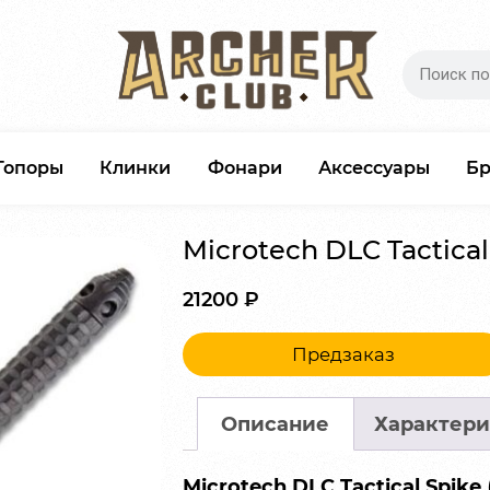
Топоры
Клинки
Фонари
Аксессуары
Б
Microtech DLC Tactical
21200
₽
Предзаказ
Описание
Характери
Microtech DLC Tactical Spike