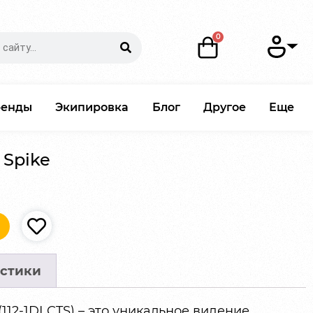
ренды
Экипировка
Блог
Другое
Еще
 Spike
стики
(112-1DLCTS) – это уникальное видение