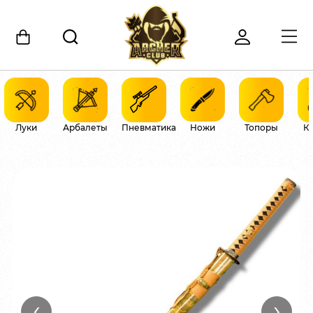
Луки
Арбалеты
Пневматика
Ножи
Топоры
К
‹
›