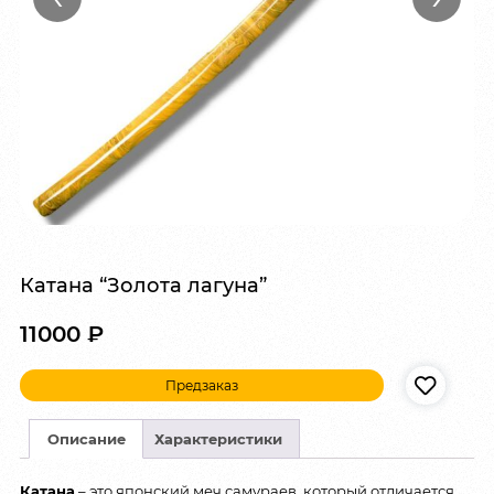
Катана “Золота лагуна”
11000
₽
Предзаказ
Описание
Характеристики
Катана
– это японский меч самураев, который отличается