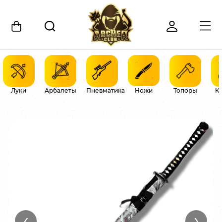
Луки
Арбалеты
Пневматика
Ножи
Топоры
К
‹
›