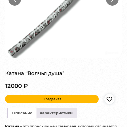
Катана “Волчья душа”
12000
₽
Предзаказ
Описание
Характеристики
Катана
– это японский меч самураев, который отличается