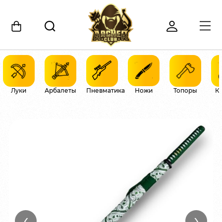
Луки
Арбалеты
Пневматика
Ножи
Топоры
К
‹
›