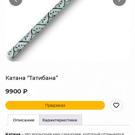
Катана “Татибана”
9900
₽
Предзаказ
Описание
Характеристики
Катана
– это японский меч самураев, который отличается