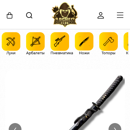
Луки
Арбалеты
Пневматика
Ножи
Топоры
К
‹
›