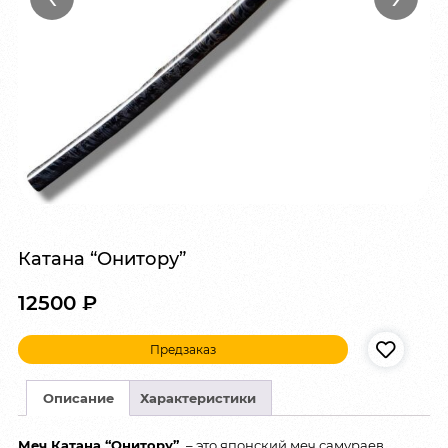
Катана “Онитору”
12500
₽
Предзаказ
Описание
Характеристики
Меч Катана “Онитору”
– это японский меч самураев,