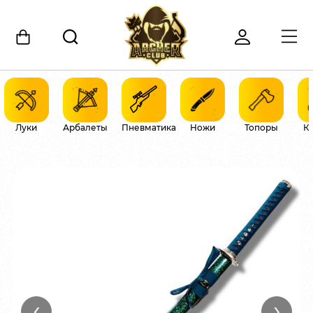
Луки
Арбалеты
Пневматика
Ножи
Топоры
К
‹
›