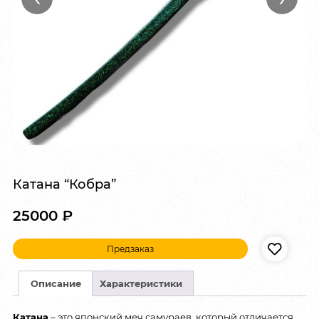
Катана “Кобра”
25000
₽
Предзаказ
Описание
Характеристики
Катана
– это японский меч самураев, который отличается