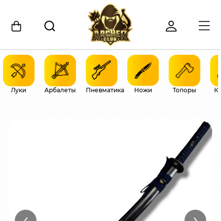
Луки
Арбалеты
Пневматика
Ножи
Топоры
К
‹
›