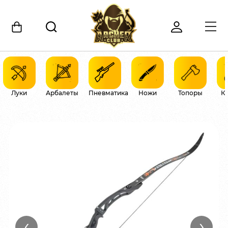
Луки
Арбалеты
Пневматика
Ножи
Топоры
К
‹
›