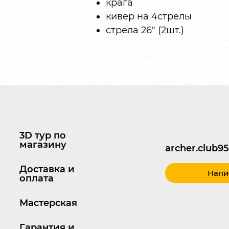
крага
кивер на 4стрелы
стрела 26″ (2шт.)
3D тур по
магазину
archer.club
Доставка и
Напи
оплата
Мастерская
Гарантия и