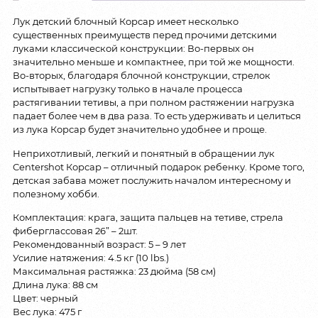
Лук детский блочный Корсар имеет несколько
существенных преимуществ перед прочими детскими
луками классической конструкции: Во-первых он
значительно меньше и компактнее, при той же мощности.
Во-вторых, благодаря блочной конструкции, стрелок
испытывает нагрузку только в начале процесса
растягивании тетивы, а при полном растяжении нагрузка
падает более чем в два раза. То есть удерживать и целиться
из лука Корсар будет значительно удобнее и проще.
Неприхотливый, легкий и понятный в обращении лук
Centershot Корсар – отличный подарок ребенку. Кроме того,
детская забава может послужить началом интересному и
полезному хобби.
Комплектация: крага, защита пальцев на тетиве, стрела
фиберглассовая 26” – 2шт.
Рекомендованный возраст: 5 – 9 лет
Усилие натяжения: 4.5 кг (10 lbs.)
Максимальная растяжка: 23 дюйма (58 см)
Длина лука: 88 см
Цвет: черный
Вес лука: 475 г