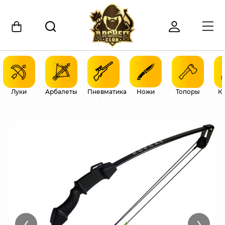
Луки
Арбалеты
Пневматика
Ножи
Топоры
К
‹
›