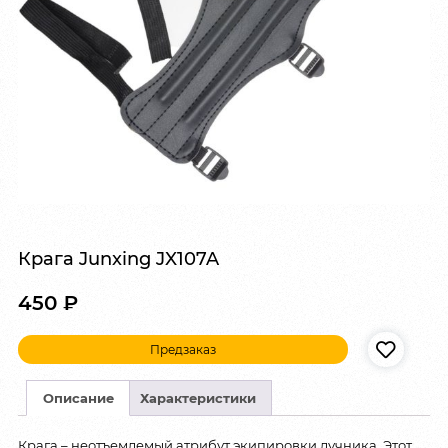
Крага Junxing JX107A
450
₽
Предзаказ
Описание
Характеристики
Крага – неотъемлемый атрибут экипировки лучника. Этот