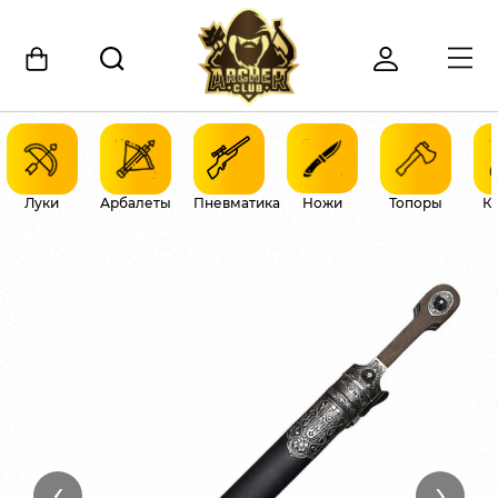
Луки
Арбалеты
Пневматика
Ножи
Топоры
К
‹
›