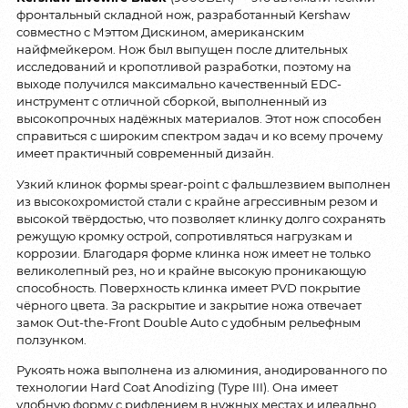
фронтальный складной нож, разработанный Kershaw
совместно с Мэттом Дискином, американским
найфмейкером. Нож был выпущен после длительных
исследований и кропотливой разработки, поэтому на
выходе получился максимально качественный EDC-
инструмент с отличной сборкой, выполненный из
высокопрочных надёжных материалов. Этот нож способен
справиться с широким спектром задач и ко всему прочему
имеет практичный современный дизайн.
Узкий клинок формы spear-point с фальшлезвием выполнен
из высокохромистой стали с крайне агрессивным резом и
высокой твёрдостью, что позволяет клинку долго сохранять
режущую кромку острой, сопротивляться нагрузкам и
коррозии. Благодаря форме клинка нож имеет не только
великолепный рез, но и крайне высокую проникающую
способность. Поверхность клинка имеет PVD покрытие
чёрного цвета. За раскрытие и закрытие ножа отвечает
замок Out-the-Front Double Auto с удобным рельефным
ползунком.
Рукоять ножа выполнена из алюминия, анодированного по
технологии Hard Coat Anodizing (Type III). Она имеет
удобную форму с рифлением в нужных местах и идеально