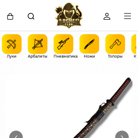
Луки
Арбалеты
Пневматика
Ножи
Топоры
К
‹
›