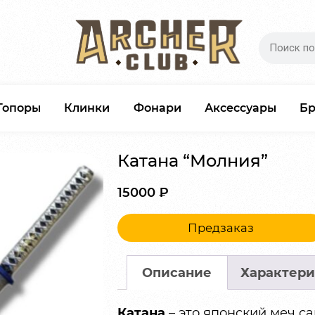
Топоры
Клинки
Фонари
Аксессуары
Б
Катана “Молния”
15000
₽
Предзаказ
Описание
Характери
Катана
– это японский меч с