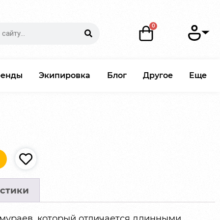
ренды
Экипировка
Блог
Другое
Еще
стики
амураев, который отличается длинными,