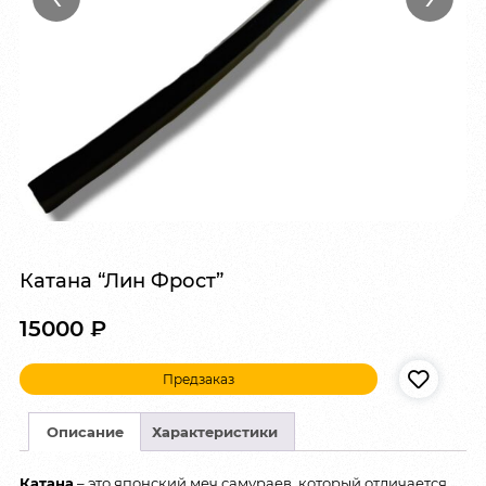
Катана “Лин Фрост”
15000
₽
Предзаказ
Описание
Характеристики
Катана
– это японский меч самураев, который отличается