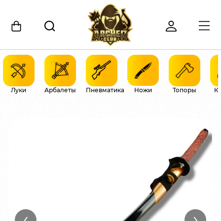
Луки
Арбалеты
Пневматика
Ножи
Топоры
К
‹
›