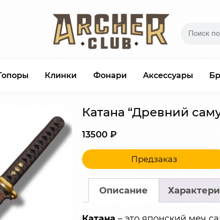
Топоры
Клинки
Фонари
Аксессуары
Б
Катана “Древний сам
13500
₽
Предзаказ
Описание
Характери
Катана
– это японский меч с