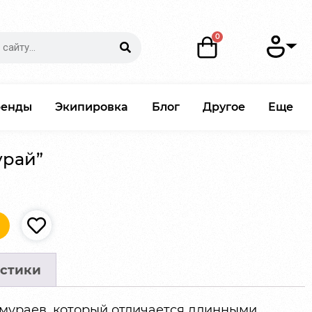
ренды
Экипировка
Блог
Другое
Еще
урай”
стики
амураев, который отличается длинными,