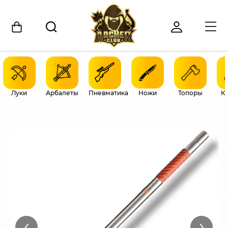
Луки
Арбалеты
Пневматика
Ножи
Топоры
К
‹
›