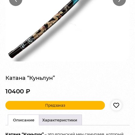
Катана “Куньлун”
10400
₽
Предзаказ
Описание
Характеристики
Катана “Куньлун”
– это японский меч самураев, который