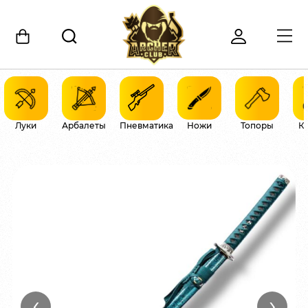
Луки
Арбалеты
Пневматика
Ножи
Топоры
К
‹
›