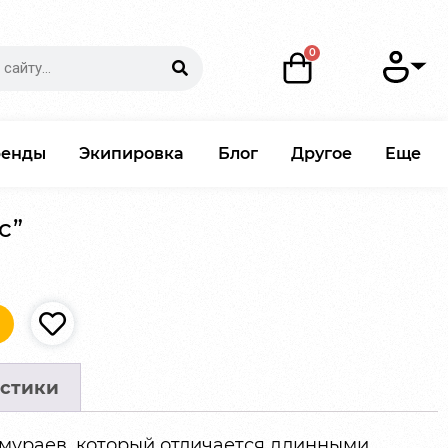
ренды
Экипировка
Блог
Другое
Еще
с”
стики
амураев, который отличается длинными,