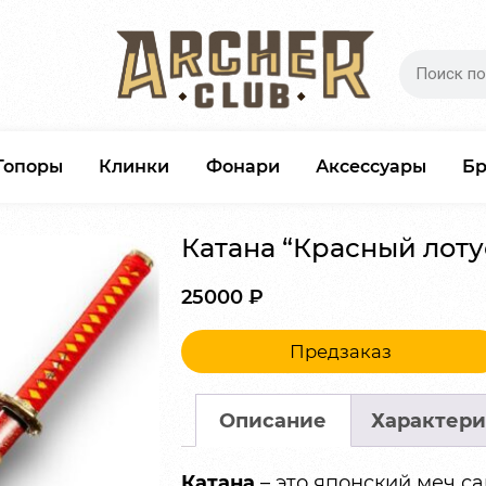
Топоры
Клинки
Фонари
Аксессуары
Б
Катана “Красный лоту
25000
₽
Предзаказ
Описание
Характери
Катана
– это японский меч с