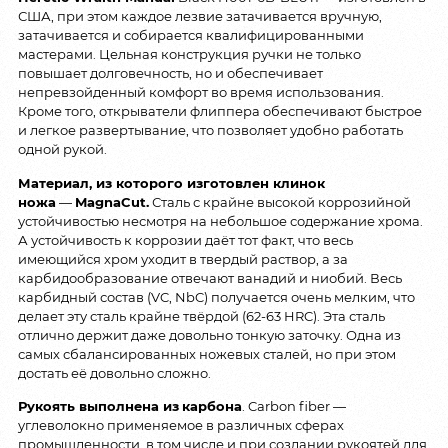
США, при этом каждое лезвие затачивается вручную,
затачивается и собирается квалифицированными
мастерами. Цельная конструкция ручки не только
повышает долговечность, но и обеспечивает
непревзойденный комфорт во время использования.
Кроме того, открыватели флиппера обеспечивают быстрое
и легкое развертывание, что позволяет удобно работать
одной рукой.
Материал, из которого изготовлен клинок
ножа
—
MagnaCut.
Сталь с крайне высокой коррозийной
устойчивостью несмотря на небольшое содержание хрома.
А устойчивость к коррозии даёт тот факт, что весь
имеющийся хром уходит в твердый раствор, а за
карбидообразование отвечают ванадий и ниобий. Весь
карбидный состав (VC, NbC) получается очень мелким, что
делает эту сталь крайне твёрдой (62-63 HRC). Эта сталь
отлично держит даже довольно тонкую заточку. Одна из
самых сбалансированных ножевых сталей, но при этом
достать её довольно сложно.
Рукоять выполнена из
карбона
. Carbon fiber —
углеволокно применяемое в различных сферах
промышленности, в том числе и при создании рукоятей для