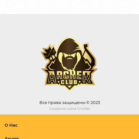
Все права защищены © 2023
Создание сайта
GrozNet
О Нас
Акции