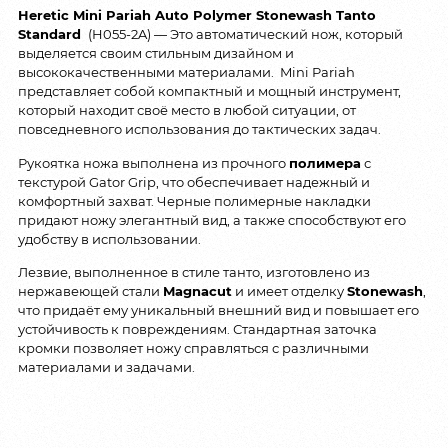
Heretic Mini Pariah Auto Polymer Stonewash Tanto
Standard
(H055-2A) — Это автоматический нож, который
выделяется своим стильным дизайном и
высококачественными материалами. Mini Pariah
представляет собой компактный и мощный инструмент,
который находит своё место в любой ситуации, от
повседневного использования до тактических задач.
Рукоятка ножа выполнена из прочного
полимера
с
текстурой Gator Grip, что обеспечивает надежный и
комфортный захват. Черные полимерные накладки
придают ножу элегантный вид, а также способствуют его
удобству в использовании.
Лезвие, выполненное в стиле танто, изготовлено из
нержавеющей стали
Magnacut
и имеет отделку
Stonewash
,
что придаёт ему уникальный внешний вид и повышает его
устойчивость к повреждениям. Стандартная заточка
кромки позволяет ножу справляться с различными
материалами и задачами.