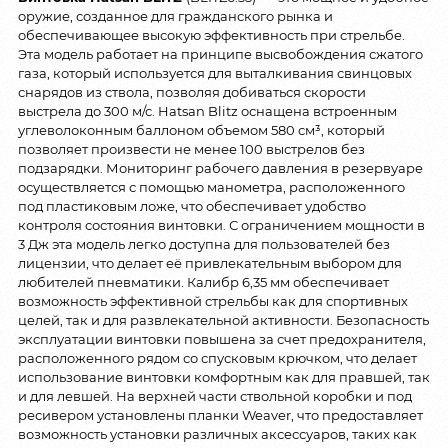
оружие, созданное для гражданского рынка и
обеспечивающее высокую эффективность при стрельбе.
Эта модель работает на принципе высвобождения сжатого
газа, который используется для выталкивания свинцовых
снарядов из ствола, позволяя добиваться скорости
выстрела до 300 м/с. Hatsan Blitz оснащена встроенным
углеволоконным баллоном объемом 580 см³, который
позволяет произвести не менее 100 выстрелов без
подзарядки. Мониторинг рабочего давления в резервуаре
осуществляется с помощью манометра, расположенного
под пластиковым ложе, что обеспечивает удобство
контроля состояния винтовки. С ограничением мощности в
3 Дж эта модель легко доступна для пользователей без
лицензии, что делает её привлекательным выбором для
любителей пневматики. Калибр 6,35 мм обеспечивает
возможность эффективной стрельбы как для спортивных
целей, так и для развлекательной активности. Безопасность
эксплуатации винтовки повышена за счет предохранителя,
расположенного рядом со спусковым крючком, что делает
использование винтовки комфортным как для правшей, так
и для левшей. На верхней части ствольной коробки и под
ресивером установлены планки Weaver, что предоставляет
возможность установки различных аксессуаров, таких как