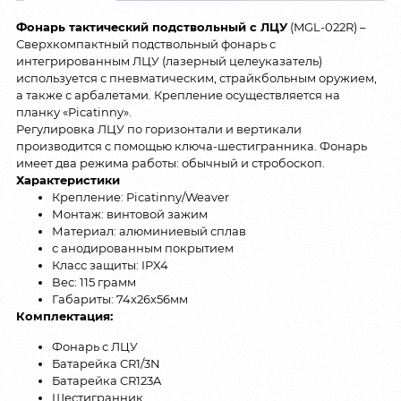
Фонарь тактический подствольный с ЛЦУ
(MGL-022R) –
Сверхкомпактный подствольный фонарь с
интегрированным ЛЦУ (лазерный целеуказатель)
используется с пневматическим, страйкбольным оружием,
а также с арбалетами. Крепление осуществляется на
планку «Picatinny».
Регулировка ЛЦУ по горизонтали и вертикали
производится с помощью ключа-шестигранника. Фонарь
имеет два режима работы: обычный и стробоскоп.
Характеристики
Крепление: Picatinny/Weaver
Монтаж: винтовой зажим
Материал: алюминиевый сплав
с анодированным покрытием
Класс защиты: IPX4
Вес: 115 грамм
Габариты: 74х26х56мм
Комплектация:
Фонарь с ЛЦУ
Батарейка CR1/3N
Батарейка CR123A
Шестигранник