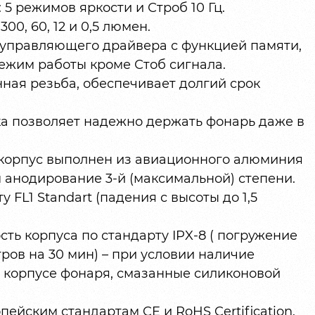
5 режимов яркости и Строб 10 Гц.
00, 60, 12 и 0,5 люмен.
 управляющего драйвера с функцией памяти,
ежим работы кроме Стоб сигнала.
ная резьба, обеспечивает долгий срок
ка позволяет надежно держать фонарь даже в
корпус выполнен из авиационного алюминия
м анодирование 3-й (максимальной) степени.
 FL1 Standart (падения с высоты до 1,5
ь корпуса по стандарту IPX-8 ( погружение
тров на 30 мин) – при условии наличие
а корпусе фонаря, смазанные силиконовой
ейским стандартам CE и RoHS Certification.