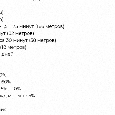
м)
):
1,5 + 75 минут (166 метров)
ут (82 метров)
а 30 минут (38 метров)
(18 метров)
0 дней
00%
– 60%
5% – 10%
ряд меньше 5%
ния