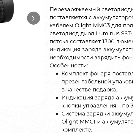
Перезаряжаемый светодиодны
›
поставляется с аккумулятор
кабелем Olight MMC3 для по
светодиод диод Luminus SST
потока составляет 1300 люме
индикация заряда аккумулято
необходимости зарядить фон
Особенности:
Комплект фонаря поставл
презентабельной упаковк
в качестве подарка.
Индикация заряда аккум
кнопки управления – по 
Система зарядки аккуму
Olight MMC1 и аккумулят
комплекте.