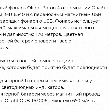
й фонарь Olight Baton 4 от компании Олайт,
ом IMR16340 и с переносным магнитным USB
дзарядки фонаря о USB. Фонарь использует
-40, максимальная мощностью светового
н и дальностью 170 метров. Цветная
рной батареи оповестит вас о
арь.
яется в полной комплектации в
е, который будет приятно будет преподнести
уляторной батареи и режимы яркости у
3 светодиодных индикатора.
ляторной батареи через магнитный провод
ор Olight ORB-163C06 емкостью 650 мАч в