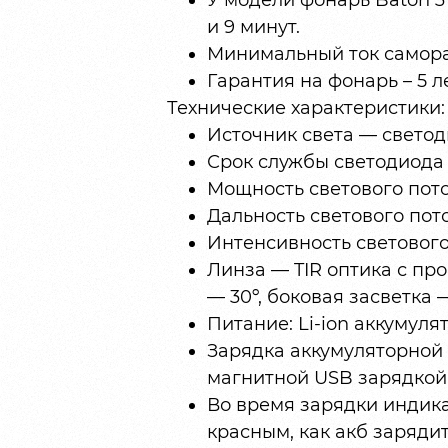
У модели фонарь Baton 3
и 9 минут.
Минимальный ток самора
Гарантия на фонарь – 5 ле
Технические характеристики:
Источник света — светоди
Срок службы светодиода —
Мощность светового пото
Дальность светового пото
Интенсивность светового 
Линза — TIR оптика с пр
— 30º, боковая засветка —
Питание: Li-ion аккумуля
Зарядка аккумуляторной 
магнитной USB зарядкой 
Во время зарядки индика
красным, как акб зарядит