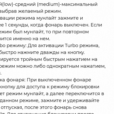
ий(low)-средний (medium)-максимальный
у, выбрав желаемый режим.
ивации режима мунлайт зажмите и
е 1 секунды, когда фонарь выключен. Если
жим был мунлайт, то при повторном
ится именно на нем.
bo режиму: Для активации Turbo режима,
быстро нажмите дважды на кнопку.
вируется тройным быстрым нажатием на
 режим можно либо однократным нажатием,
.
ка фонаря: При выключенном фонаре
кнопку для доступа к режиму блокировки
ет режим мунлайт, а далее переключится в
 данном режиме, зажмите и удерживайте
е отпуская, после этого фонарь снова