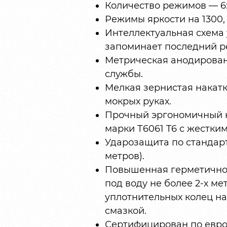
Количество режимов — 6: 
Режимы яркости на 1300, 3
Интеллектуальная схема
запоминает последний р
Метрическая анодирован
службы.
Мелкая зернистая накат
мокрых руках.
Прочный эргономичный 
марки Т6061 T6 с жестки
Ударозащита по стандарту
метров).
Повышенная герметичност
под воду не более 2-х ме
уплотнительных колец н
смазкой.
Сертифицирован по европ