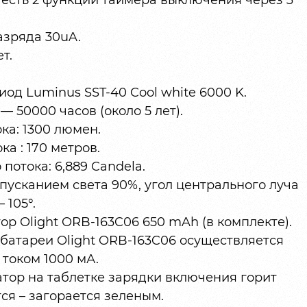
 есть 2 функции таймера выключения через 3
зряда 30uA.
т.
од Luminus SST-40 Cool white 6000 K.
 50000 часов (около 5 лет).
ка: 1300 люмен.
ка : 170 метров.
потока: 6,889 Candela.
опусканием света 90%, угол центрального луча
 105°.
тор Olight ORB-163C06 650 mAh (в комплекте).
батареи Olight ORB-163C06 осуществляется
током 1000 мА.
тор на таблетке зарядки включения горит
ся – загорается зеленым.