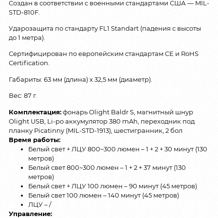
Создан в соответствии с военными стандартами США — MIL-
STD-810F.
Ударозащита по стандарту FL1 Standart (падения с высоты
до 1 метра).
Сертифицирован по европейским стандартам CE и RoHS
Certification.
Габариты: 63 мм (длина) х 32,5 мм (диаметр).
Вес: 87 г.
Комплектация:
фонарь Olight Baldr S, магнитный шнур
Olight USB, Li-po аккумулятор 380 mAh, переходник под
планку Picatinny (MIL-STD-1913), шестигранник, 2 бол
Время работы:
Белый свет + ЛЦУ 800~300 люмен – 1 + 2 + 30 минут (130
метров)
Белый свет 800~300 люмен – 1 + 2 + 37 минут (130
метров)
Белый свет + ЛЦУ 100 люмен – 90 минут (45 метров)
Белый свет 100 люмен – 140 минут (45 метров)
ЛЦУ – /
Управление: