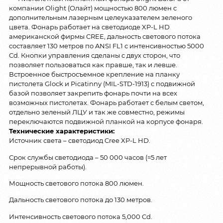
компании Olight (Олайт) мощностью 800 люмен с
дополнительным лазерным целеуказателем зеленого
цвета. Фонарь работает на светодиоде XP-L HD
американской фирмы CREE, дальность светового потока
составляет 130 метров по ANSI FL1 с интенсивностью 5000
Cd. Кнопки управления сделаны с двух сторон, что
позволяет пользоваться как правше, так и левше.
Встроенное быстросъемное крепление на планку
пистолета Glock и Picatinny (MIL-STD-1913) с подвижной
базой позволяет закрепить фонарь почти на всех
возможных пистолетах. Фонарь работает с белым светом,
отдельно зеленый ЛЦУ и так же совместно, режимы
переключаются подвижной планкой на корпусе фонаря.
Технические характеристики:
Источник света – светодиод Cree XP-L HD.
Срок службы светодиода – 50 000 часов (≈5 лет
непрерывной работы).
Мощность светового потока 800 люмен.
Дальность светового потока до 130 метров.
Интенсивность светового потока 5,000 Cd.