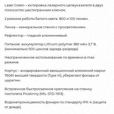
Laser Green – юстировка лазерного целеуказателя в двух
плоскостях шестигранным ключом.
2 режима работы белого света: 800 и 100 люмен.
Линза – минеральное стекло с просветлением.
Рефлектор – гладкий алюминиевый.
Питание: аккумулятор Lithium polymer 380 мАч 3,7 В.
(минимально 500 циклов заряда-разряда)
Неограниченное использование по времени в max
режиме.
Корпус – анодированный авиационный алюминий марки
T6061 высшей твердости (Type III), уберегают фонарь от
царапин.
Встроенное быстросъемное крепление на планку
пистолета Picatinny (MIL-STD-1913).
Водонепроницаемость фонаря по стандарту IPX-4 (защита
от дождя).